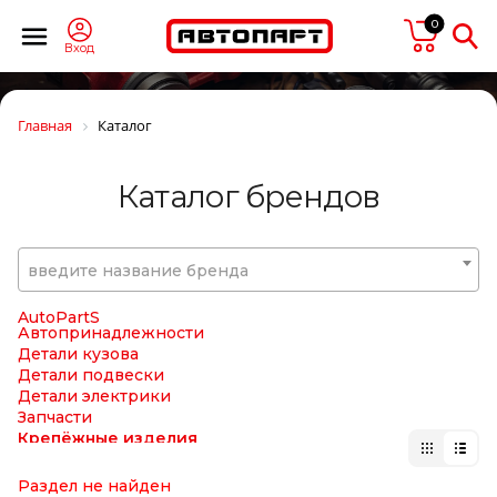
ASSO
ASTERRO
0
ASVA
Вход
AT
AT Tuote
ATD
Главная
Каталог
ATE
AUDI
AUGER
Каталог брендов
AUTO-GUR
AUTOCAR
Autofamily
AUTOFREN
введите название бренда
AUTOFREN SEINSA
AUTOMANN
AutoPartS
Автопринадлежности
Детали кузова
Детали подвески
Детали электрики
Запчасти
Крепёжные изделия
Подшипники
Прокладки, сальники
Раздел не найден