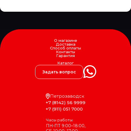
AutoTechteile
AVA
Avex
AVS
AVTECH
AVTOSHTAMP
AVTService
О магазине
Доставка
AXUT
Способ оплаты
AYD
Контакты
Гарантия
AYDINSAN
AYFAR
Каталог
BAGEN
Задать вопрос
BAILEY MORRIS UK
BALDWIN
BALTEX
Baltrotors
Bawer
Петрозаводск
BELAK
+7 (8142) 56 9999
Belgium
+7 (911) 051 7000
BENDIX
BEPCO
Часы работы:
BERAL
ПН-ПТ 9:00–18:00,
BERG KRAFT