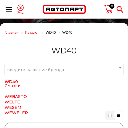
VIKA
VILITAN
0
VINGURU
Вход
VMPAUTO
VOLKSWAGEN
VPM
Главная
Каталог
WD40
WD40
VTR
WABCO
WACH-MOT
WD40
WAHLER
WAI
WalberG
WALKER
введите название бренда
WarranT
WAS
WD40
Смазки
WEBASTO
WELTE
WESEM
WEWELER
WEZER
WICHMANN