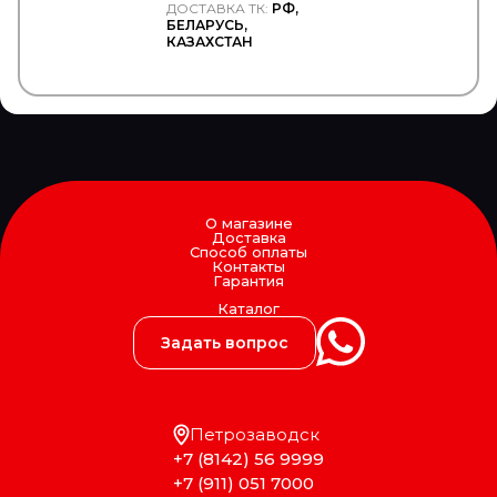
ДОСТАВКА ТК:
РФ,
OSRAM
БЕЛАРУСЬ,
Ot-Sa
КАЗАХСТАН
PAI
PAJAKULMA
PALFINGER
PARKER
PARLOK
Parts-Mall
PartStock
PATRON
О магазине
PAYEN
Доставка
PE
Способ оплаты
Контакты
Penta
Гарантия
PERKINS
Каталог
PERREXI
PEUGEOT/CITROEN
Задать вопрос
PHILIPS
PHOENIX
PIERBURG
PILENGA
Петрозаводск
PILKINGTON
+7 (8142) 56 9999
PIRELLI
Plus Line
+7 (911) 051 7000