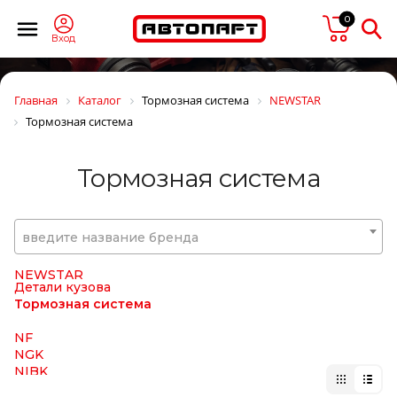
MONROE
0
MOOG
MOTODOR
Вход
Motorherz
MOTUL
MTA
Главная
Каталог
Тормозная система
NEWSTAR
MTX
Тормозная система
MUFFLEX
MULTIPART
MULTITRUCK
Тормозная система
NAKAYAMA
NARVA
NE
NEOLUX
введите название бренда
NESTE
NEVPA
NEWSTAR
Детали кузова
Тормозная система
NF
NGK
NIBK
NIPPARTS