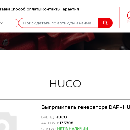
тавка
Способ оплаты
Контакты
Гарантия
В
HUCO
Выпрямитель генератора DAF - H
БРЕНД:
HUCO
АРТИКУЛ:
133708
СТАТУС:
НЕТ В НАЛИЧИИ