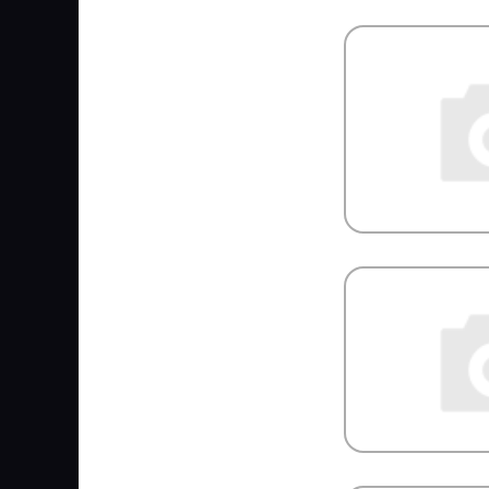
KNORR BREMSE
KOMATSU
KONGSBERG
KONI
KONIG
KOYO
KRAUF
KROMBERG
KRONE
KUDO
KURTSAN
L1
LADA
LAND ROVER
LASO
LAVR
LEDO
LEMA
LEMFORDER
LEMMERZ
LESJOFORS
LICOTA
LIFAN
LIQUI MOLY