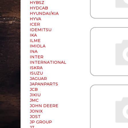
HYBSZ
HYDCAB
HYUNDAI/KIA
HYVA
ICER
IDEMITSU
IKA
ILME
IMIOLA
INA
INTER
INTERNATIONAL
ISKRA
ISUZU
JAGUAR
JAPANPARTS
JCB
JIKIU
JMC
JOHN DEERE
JONIX
JOST
JP GROUP
JT