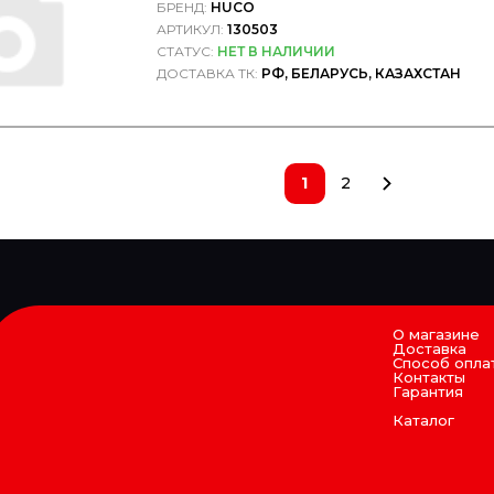
БРЕНД:
HUCO
АРТИКУЛ:
130503
СТАТУС:
НЕТ В НАЛИЧИИ
ДОСТАВКА ТК:
РФ, БЕЛАРУСЬ, КАЗАХСТАН
1
2
О магазине
Доставка
Способ опла
Контакты
Гарантия
Каталог