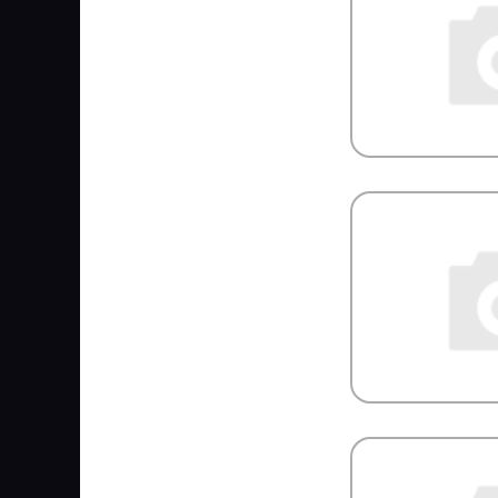
MARS
MARSHALL
MASTER POWER
MASUMA
MATADOR
MaxLight
MAY
MAZ
MAZDA
MCBEE
MEAT & DORIA
Mec-Diesel
MEGA
MEGAPOWER
MEI
Meiller
MEKRA
MENBERS
MERCEDES
MERITOR/ROR
Metaco
METEC
METELLI
MEYLE