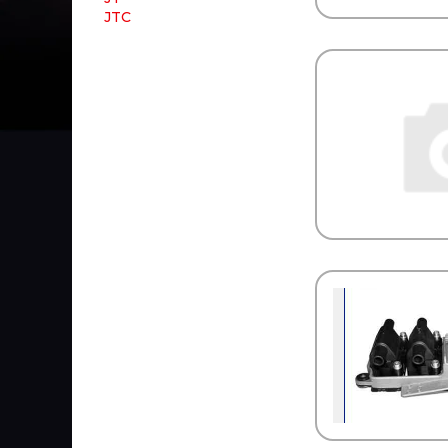
JTC
JURATEC
JURID
JYKI
K+F
KACMAZLAR
KAHVECI
KALE
KALMAR
KAMAZ
KAMOKA
KARCHER
KASHIYAMA
KAWE
KERRY
KESLA
KIA
KING
KKK
KLOKKERHOLM
KM Auto Technik
KN
KNECHT