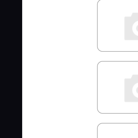
Loctite
LOEBRO
LOGLIFT
LOHR
LOKHEN SRL
LOYA
LPR
LUBER FINER
LUK
LUMAG
LUZAR
LYNXauto
MAGNETI MARELLI
MAHLE
MAJORSELL
MAN
MANDO
MANN FILTER
MANNOL
MANSONS
MANTIS
MAPCO
Markkinointi MUIKKU OY