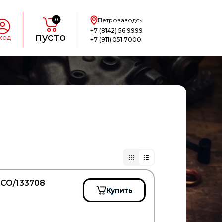
0
Петрозаводск
+7 (8142) 56 9999
пусто
ход
+7 (911) 051 7000
UCO/133708
Купить