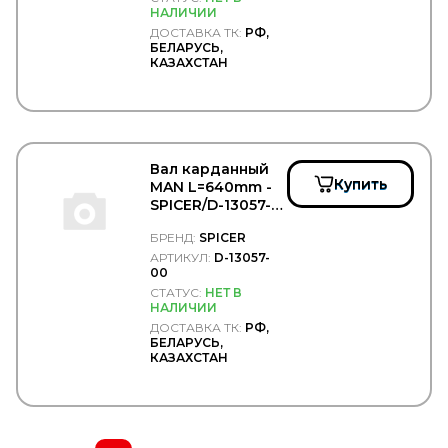
ТСП
НАЛИЧИИ
УКД
ДОСТАВКА ТК:
РФ,
Формула Cвета
БЕЛАРУСЬ,
КАЗАХСТАН
ЧМЗАП
Чусовский металлургическийй завод
ЯМЗ
Вал карданный
Купить
MAN L=640mm -
SPICER/D-13057-
00
БРЕНД:
SPICER
АРТИКУЛ:
D-13057-
00
СТАТУС:
НЕТ В
НАЛИЧИИ
ДОСТАВКА ТК:
РФ,
БЕЛАРУСЬ,
КАЗАХСТАН