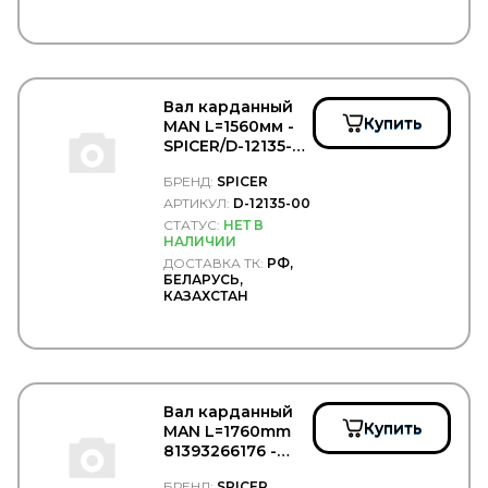
WAS
WD40
WEBASTO
WELTE
WESEM
WEWELER
Вал карданный
Купить
MAN L=1560мм -
WEZER
SPICER/D-12135-
WICHMANN
00
WIELTON
БРЕНД:
SPICER
WILHELM SASS
АРТИКУЛ:
D-12135-00
WILSON
СТАТУС:
НЕТ В
WINBO
НАЛИЧИИ
Winkler
ДОСТАВКА ТК:
РФ,
WINNARD
БЕЛАРУСЬ,
WISTRA
КАЗАХСТАН
WIX
WOLF
WOSM
WOSMANN
WURTH
Вал карданный
WWI
Купить
MAN L=1760mm
WYNNS
81393266176 -
XXL
SPICER/D-12410-
XYG
БРЕНД:
SPICER