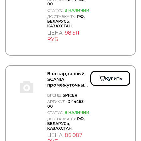
00
TECHNO BRAKE
00
СТАТУС:
В НАЛИЧИИ
TEMPLIN
ДОСТАВКА ТК:
РФ,
TERMAL
БЕЛАРУСЬ,
TERMOTEC
КАЗАХСТАН
TESLA TEHNICS
ЦЕНА:
98 511
Tetu
РУБ
TEXTAR
THULE
TIGAR
TIMKEN
TIPTOPOL
TITAN
Вал карданный
TITANX
Купить
SCANIA
TMT
промежуточный
TOPCOVER
P610/L=880 -
TORK
БРЕНД:
SPICER
SPICER/D-14463-
TOTAL
00
АРТИКУЛ:
D-14463-
00
TOYO
TOYOTA
СТАТУС:
В НАЛИЧИИ
TRAILERLINE
ДОСТАВКА ТК:
РФ,
БЕЛАРУСЬ,
TRIALLI
КАЗАХСТАН
TRP
ЦЕНА:
86 087
TRUCK CHAIN