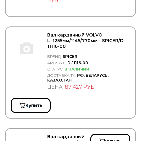
РУБ
Truck Dabster
Truck Elektrik
Trucker
TruckExpert
TRUCKPLAST
TRUCKTEC
Вал карданный VOLVO
TRUCKTECHNIC
L=1255мм/1145/770мм - SPICER/D-
TRW/LUCAS
11116-00
TRYGG
TSADIA
БРЕНД:
SPICER
TSN
АРТИКУЛ:
D-11116-00
TSP
СТАТУС:
В НАЛИЧИИ
TTT
ДОСТАВКА ТК:
РФ, БЕЛАРУСЬ,
TYC
КАЗАХСТАН
TYG
ЦЕНА:
87 427 РУБ
TZERLI
UC
UFI
Купить
UK RATIO
UNIBRAKE
UNITED MOTORS
VADEN
VAG (AUDI, VW, SKODA)
Вал карданный
VAICO