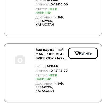
00
YETSAN
АРТИКУЛ:
D-12410-00
YOKOHAMA
СТАТУС:
НЕТ В
YUMAK
НАЛИЧИИ
YURTSAN
ДОСТАВКА ТК:
РФ,
ZEKKERT
БЕЛАРУСЬ,
КАЗАХСТАН
ZERO
ZETEX
Zevs
ZF
ZIC
ZIGLER
Вал карданный
ZIMMERMANN
Купить
MAN L=1860мм -
АвтоБаки
SPICER/D-12142-
АвтоБРОНЯ
00
Автодело
БРЕНД:
SPICER
Автодеталь
АРТИКУЛ:
D-12142-00
Автореал
СТАТУС:
НЕТ В
АВТОТОРГ
НАЛИЧИИ
АДВЕРС (Планар, Теплостар, Бинар, Спутник)
ДОСТАВКА ТК:
РФ,
БЕЛАРУСЬ,
Белавтокомплект
КАЗАХСТАН
ГАЗ
ГАЗПРОМ НЕФТЬ
Дело Техники
ЗАО "Обнинскоргсинтез"