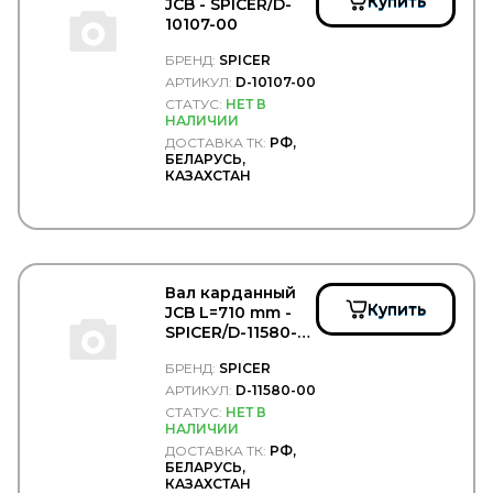
Купить
JCB - SPICER/D-
VALEO
10107-00
VARTA
VBG
БРЕНД:
SPICER
VDO
АРТИКУЛ:
D-10107-00
VERIGA
СТАТУС:
НЕТ В
VERNET-CALORSTAT
НАЛИЧИИ
VIBRACOUSTIC
ДОСТАВКА ТК:
РФ,
БЕЛАРУСЬ,
VICTOR REINZ
КАЗАХСТАН
VIGNAL
VIKA
VILITAN
VINGURU
VMPAUTO
VOLKSWAGEN
Вал карданный
VPM
Купить
JCB L=710 mm -
VTR
SPICER/D-11580-
WABCO
00
БРЕНД:
SPICER
WACH-MOT
WAHLER
АРТИКУЛ:
D-11580-00
WAI
СТАТУС:
НЕТ В
НАЛИЧИИ
WalberG
ДОСТАВКА ТК:
РФ,
WALKER
БЕЛАРУСЬ,
WarranT
КАЗАХСТАН