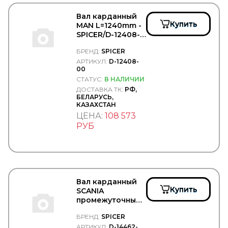
SsangYong
STABILUS
Вал карданный
STARKMEISTER
Купить
MAN L=1240mm -
STARTEC
SPICER/D-12408-
STARTVOLT
00
БРЕНД:
SPICER
STEINHOFF
АРТИКУЛ:
D-12408-
STELS
00
SUBARU
СТАТУС:
В НАЛИЧИИ
SUER
ДОСТАВКА ТК:
РФ,
SUNFAB
БЕЛАРУСЬ,
SUNRISE
КАЗАХСТАН
SUPROTEC
ЦЕНА:
108 573
SUZUKI
РУБ
SV
SVM
SWAG
SWF
TABOC
TangDe
Вал карданный
TATRA
Купить
SCANIA
TD
промежуточный
TE PARTS
P610/L=875 от
TEBOIL
БРЕНД:
SPICER
КПП 2079724 -
Technische Trumpf (НПО Химсинтез)
SPICER/D-14462-
АРТИКУЛ:
D-14462-