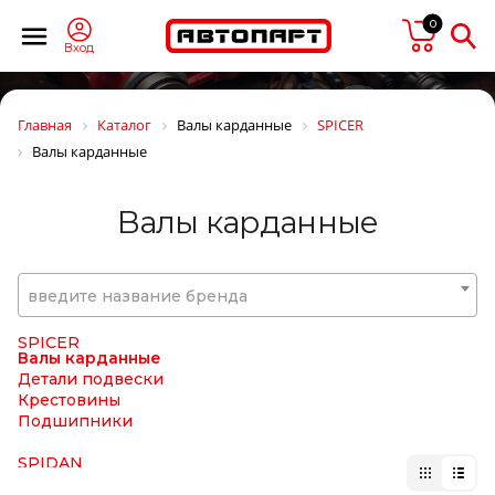
SIEGEL Automotive
0
SIGNEDA
SIM
Вход
SIMPECO
SINTEC
SIRIT
Главная
Каталог
Валы карданные
SPICER
SISU
Валы карданные
SK
SKF
SM
Валы карданные
SMB
SNR
Solers
SONDER
введите название бренда
SORL
SPAL
SPICER
Валы карданные
Детали подвески
Крестовины
Подшипники
SPIDAN
SRP