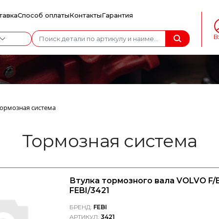
тавка
Способ оплаты
Контакты
Гарантия
В
Тормозная система
Тормозная система
Втулка тормозного вала VOLVO F/B
FEBI/3421
БРЕНД:
FEBI
АРТИКУЛ:
3421