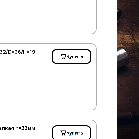
2/D=36/H=19 -
Купить
елкая h=33мм
Купить