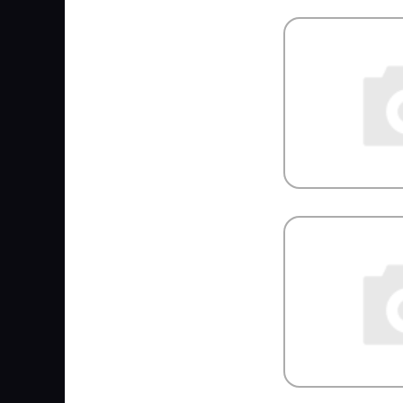
HUCO
HYBSZ
HYDCAB
HYUNDAI/KIA
HYVA
ICER
IDEMITSU
IKA
ILME
IMIOLA
INA
INTER
INTERNATIONAL
ISKRA
ISUZU
JAGUAR
JAPANPARTS
JCB
JIKIU
JMC
JOHN DEERE
JONIX
JOST
JP GROUP