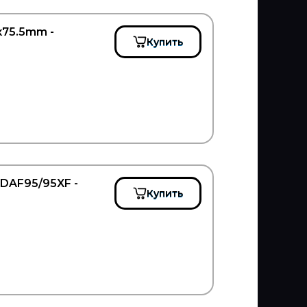
x75.5mm -
Купить
DAF95/95XF -
Купить