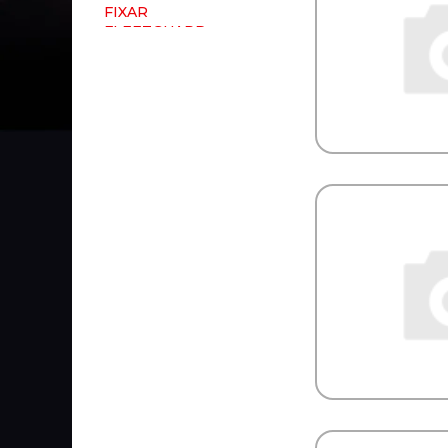
FIXAR
FLEETGUARD
FLEXLINE
FOMAR ROULUNDS
FORCEKRAFT
FORCH
FORD
FORMPART
FORMPARTS
FORSAGE
Forward
FOTON
FP-DIESEL
FRAM
FRANZ SAUERMANN
FRAS-LE
FRECCIA
FREENCO
FREIGHTLINER
FREMAX
FRENKIT
FRENOTRUCK
FRIGAIR