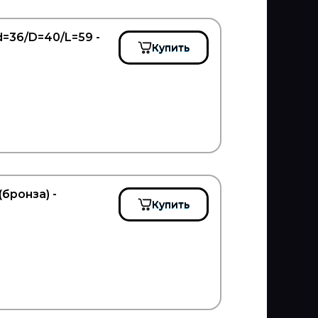
=36/D=40/L=59 -
Купить
бронза) -
Купить