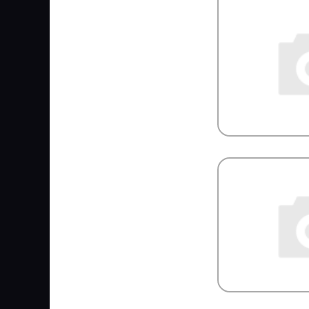
FRISTOM
FSS
FTE
GABRIEL
GARNET
GARRET
GATES
GAZ
GBrake
GENERAL MOTORS
GENERAL RICAMBI
GENIRPARTS
GEPAR
GEREP
GF
GIGANT
Gigawatt
GISLAVED
GiTi
GKN
Gleid
GLOBELT
GLYCO
GMAK