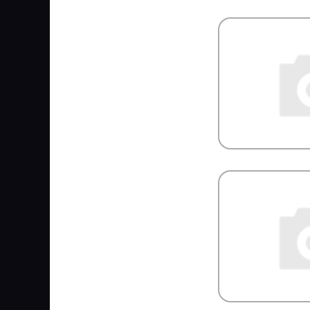
HC-CARGO
HD Parts
HELLA/BEHR
HENDRICKSON
HENGST
HEPU
HERTH+BUSS HEAVYPART
HESTAL
HESTERBERG
HI-LOADER
Hiab
HIFI Filter
Hiflo
HINO
HOBI
HOLA
HOLSET
HONDA
HORN
HORPOL
Horse Power
HOWO
HTP