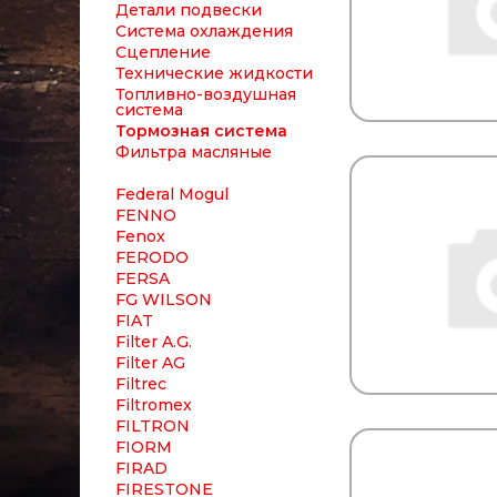
Детали подвески
Система охлаждения
Сцепление
Технические жидкости
Топливно-воздушная
система
Тормозная система
Фильтра масляные
Federal Mogul
FENNO
Fenox
FERODO
FERSA
FG WILSON
FIAT
Filter A.G.
Filter AG
Filtrec
Filtromex
FILTRON
FIORM
FIRAD
FIRESTONE