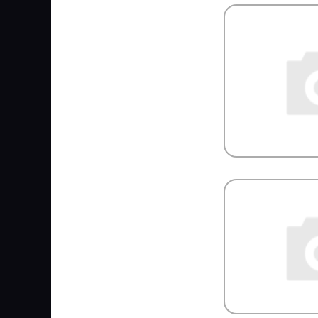
GMB
GOETZE
GOODWILL
GOODYEAR/SPRINGRIDE
GORDON
GOROAD
GPgroup
GRAF
GRAMMER
GRASS
GREAT WALL
GSP
GT-Radial
HAFT
HALDEX
HAMMER
HanDok
HANKOOK
HANLIN
Hans Pries
HAPPY HOME
HARTUNG
HAWK
HBN