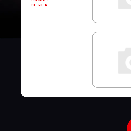
HONDA
HORN
HORPOL
Horse Power
HOWO
HTP
HUCO
HYBSZ
HYDCAB
HYUNDAI/KIA
HYVA
ICER
IDEMITSU
IKA
ILME
IMIOLA
INA
INTER
INTERNATIONAL
ISKRA
ISUZU
JAGUAR
JAPANPARTS