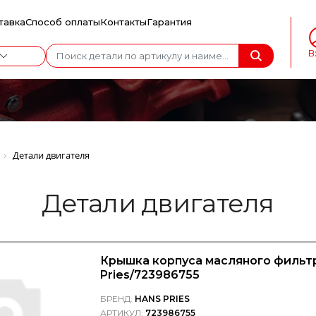
тавка
Способ оплаты
Контакты
Гарантия
В
Детали двигателя
Детали двигателя
Крышка корпуса масляного фильтр
Pries/723986755
БРЕНД:
HANS PRIES
АРТИКУЛ:
723986755