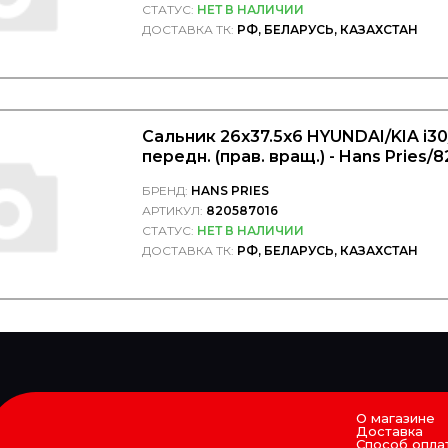
СТАТУС:
НЕТ В НАЛИЧИИ
ДОСТАВКА ТК:
РФ, БЕЛАРУСЬ, КАЗАХСТАН
Сальник 26х37.5х6 HYUNDAI/KIA i30/
передн. (прав. вращ.) - Hans Pries/
БРЕНД:
HANS PRIES
АРТИКУЛ:
820587016
СТАТУС:
НЕТ В НАЛИЧИИ
ДОСТАВКА ТК:
РФ, БЕЛАРУСЬ, КАЗАХСТАН
О магазине
Доставка
Способ опла