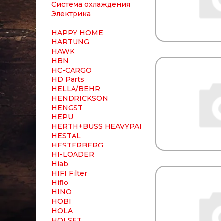
Система охлаждения
Электрика
HAPPY HOME
HARTUNG
HAWK
HBN
HC-CARGO
HD Parts
HELLA/BEHR
HENDRICKSON
HENGST
HEPU
HERTH+BUSS HEAVYPART
HESTAL
HESTERBERG
HI-LOADER
Hiab
HIFI Filter
Hiflo
HINO
HOBI
HOLA
HOLSET