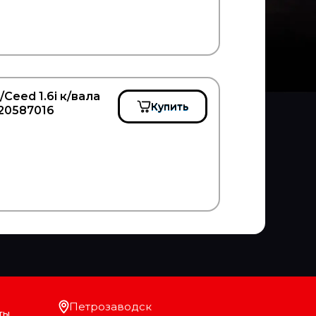
Ceed 1.6i к/вала
Купить
820587016
Петрозаводск
ты