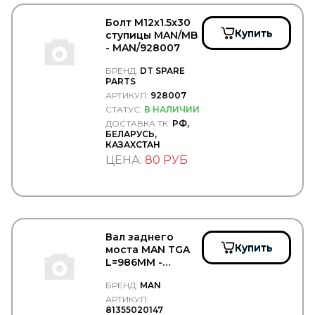
Крепёжные изделия
Масла
Болт М12x1.5x30
Оптика
Купить
ступицы MAN/MB
Ремни клиновые
- MAN/928007
Система охлаждения
БРЕНД:
DT SPARE
Тормозная система
PARTS
АРТИКУЛ:
928007
MANDO
СТАТУС:
В НАЛИЧИИ
MANN FILTER
ДОСТАВКА ТК:
РФ,
MANNOL
БЕЛАРУСЬ,
MANSONS
КАЗАХСТАН
MANTIS
ЦЕНА:
80 РУБ
MAPCO
Markkinointi MUIKKU OY
MARS
MARSHALL
MASTER POWER
MASUMA
Вал заднего
MATADOR
Купить
моста MAN TGA
MaxLight
L=986MM -
MAY
MAN/81355020147
БРЕНД:
MAN
MAZ
MAZDA
АРТИКУЛ:
81355020147
MCBEE