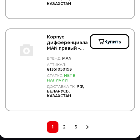
SANZ
КАЗАХСТАН
Sasic
SAT
Sauer
SCANIA
SCHMITZ
Корпус
SCHNEIDER
Купить
дифференциала
SCHOMAECKER
MAN правый -
SCHUTZ
MAN/81351050193
SCHWITZER
БРЕНД:
MAN
SDLG
АРТИКУЛ:
Se-M
81351050193
SEINTEX
СТАТУС:
НЕТ В
SENSOR
НАЛИЧИИ
SEPAR
ДОСТАВКА ТК:
РФ,
SERTPLAS
БЕЛАРУСЬ,
КАЗАХСТАН
SEVEN DIESEL
SF Filter
Shaanxi
Shacman
SHELL
1
2
3
SIDEM
SIEGEL Automotive
SIGNEDA