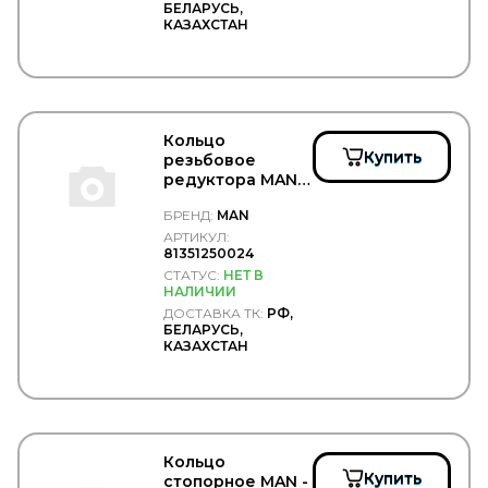
БЕЛАРУСЬ,
POMMIER
КАЗАХСТАН
PORSCHE
POWERMAX
PRESSOL
PRESTOLITE
PRESTOLITE ELECTRIC
PRIME-RIDE
Кольцо
ProVia (brand Wabco)
Купить
резьбовое
PULLMAN
редуктора MAN -
Quattro Freni
MAN/81351250024
БРЕНД:
MAN
Quattro Freni
АРТИКУЛ:
RACOR
81351250024
RAPIT
СТАТУС:
НЕТ В
RAUFOSS
НАЛИЧИИ
Raybestos
ДОСТАВКА ТК:
РФ,
Real S.p.a.
БЕЛАРУСЬ,
REIKANEN
КАЗАХСТАН
REINZ
REMSA
REN PAR
REN-PAR
RENAULT
Кольцо
REPLICA
Купить
стопорное MAN -
RINGFEDER