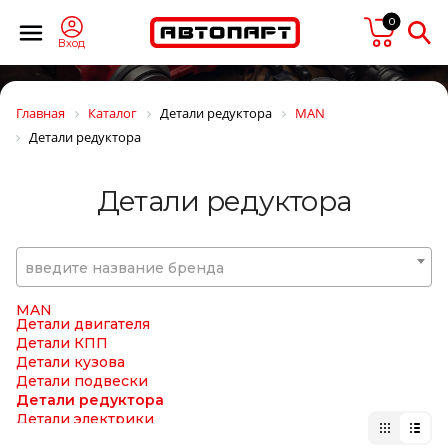
LIQUI MOLY
0
Loctite
LOEBRO
Вход
LOGLIFT
LOHR
LOKHEN SRL
Главная
Каталог
Детали редуктора
MAN
LOYA
Детали редуктора
LPR
LUBER FINER
LUK
Детали редуктора
LUMAG
LUZAR
LYNXauto
MAGNETI MARELLI
введите название бренда
MAHLE
MAJORSELL
MAN
Детали двигателя
Детали КПП
Детали кузова
Детали подвески
Детали редуктора
Детали электрики
Инструмент