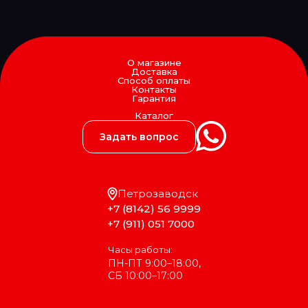
SIM
SIMPECO
SINTEC
SIRIT
SISU
О магазине
Доставка
SK
Способ оплаты
SKF
Контакты
Гарантия
SM
SMB
Каталог
SNR
Задать вопрос
Solers
SONDER
SORL
SPAL
Петрозаводск
SPICER
SPIDAN
+7 (8142) 56 9999
SRP
+7 (911) 051 7000
SsangYong
STABILUS
Часы работы:
STARKMEISTER
ПН-ПТ 9:00–18:00,
STARTEC
СБ 10:00–17:00
STARTVOLT
STEINHOFF