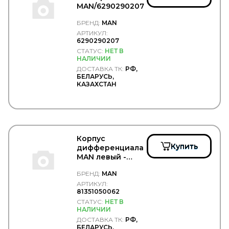
MAN/6290290207
RIVAL
ROADHOUSE
БРЕНД:
MAN
Rock Force
АРТИКУЛ:
ROKINGER
6290290207
ROLF
СТАТУС:
НЕТ В
ROLLING
НАЛИЧИИ
RoS&B
ДОСТАВКА ТК:
РФ,
БЕЛАРУСЬ,
ROSTAR
КАЗАХСТАН
ROTA
RTS
Rubbolite
RUBENA
RUNWAY
RUVILLE
Корпус
S&C MOTORI
Купить
дифференциала
S&K
MAN левый -
S&K GMBH
MAN/81351050062
БРЕНД:
MAN
SACHS
SAF
АРТИКУЛ:
81351050062
SAKURA
СТАТУС:
НЕТ В
SAMKO
НАЛИЧИИ
SAMPA
ДОСТАВКА ТК:
РФ,
SAND
БЕЛАРУСЬ,