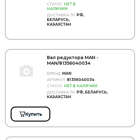
СТАТУС:
НЕТ В
MEAT & DORIA
НАЛИЧИИ
Mec-Diesel
ДОСТАВКА ТК:
РФ,
MEGA
БЕЛАРУСЬ,
MEGAPOWER
КАЗАХСТАН
MEI
Meiller
MEKRA
MENBERS
MERCEDES
Вал редуктора MAN -
MERITOR/ROR
MAN/81356040034
Metaco
METEC
БРЕНД:
MAN
METELLI
АРТИКУЛ:
81356040034
MEYLE
СТАТУС:
НЕТ В НАЛИЧИИ
MFilter
ДОСТАВКА ТК:
РФ, БЕЛАРУСЬ,
MGF
КАЗАХСТАН
MIBA
MICHELIN
MINTEX
Купить
MITSUBISHI
MOBIL
Mobiletron
MOBIS