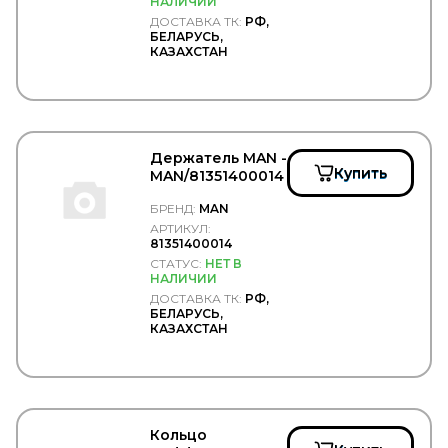
НАЛИЧИИ
NISSENS
ДОСТАВКА ТК:
РФ,
NISSHINBO
БЕЛАРУСЬ,
NK
КАЗАХСТАН
NORD GLASS
NordYada
NORPLAST
NOVLINE
NRF
Держатель MAN -
NSP
Купить
MAN/81351400014
NTN
NTP
БРЕНД:
MAN
NURAL
АРТИКУЛ:
OE GERMANY
81351400014
OFA
СТАТУС:
НЕТ В
OIL Right
НАЛИЧИИ
OLDI
ДОСТАВКА ТК:
РФ,
БЕЛАРУСЬ,
OLSA
КАЗАХСТАН
ONYARBI
OPEL
OPTIBELT
OPTIMAL
ORIS
ORLANDI
Кольцо