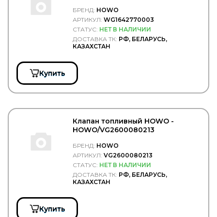
KONGSBERG
KONI
БРЕНД:
HOWO
KONIG
АРТИКУЛ:
WG1642770003
KOYO
СТАТУС:
НЕТ В НАЛИЧИИ
KRAUF
ДОСТАВКА ТК:
РФ, БЕЛАРУСЬ,
KROMBERG
КАЗАХСТАН
KRONE
KUDO
Купить
KURTSAN
L1
LADA
LAND ROVER
LASO
LAVR
Клапан топливный HOWO -
LEDO
HOWO/VG2600080213
LEMA
БРЕНД:
HOWO
LEMFORDER
АРТИКУЛ:
VG2600080213
LEMMERZ
СТАТУС:
НЕТ В НАЛИЧИИ
LESJOFORS
LICOTA
ДОСТАВКА ТК:
РФ, БЕЛАРУСЬ,
КАЗАХСТАН
LIFAN
LIQUI MOLY
Loctite
Купить
LOEBRO