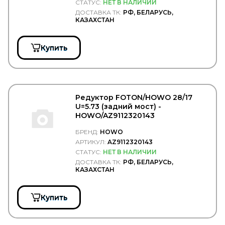
СТАТУС:
НЕТ В НАЛИЧИИ
MASUMA
ДОСТАВКА ТК:
РФ, БЕЛАРУСЬ,
MATADOR
КАЗАХСТАН
MaxLight
MAY
MAZ
Купить
MAZDA
MCBEE
MEAT & DORIA
Mec-Diesel
MEGA
Редуктор FOTON/HOWO 28/17
MEGAPOWER
U=5.73 (задний мост) -
MEI
HOWO/AZ9112320143
Meiller
MEKRA
БРЕНД:
HOWO
MENBERS
АРТИКУЛ:
AZ9112320143
MERCEDES
СТАТУС:
НЕТ В НАЛИЧИИ
MERITOR/ROR
ДОСТАВКА ТК:
РФ, БЕЛАРУСЬ,
КАЗАХСТАН
Metaco
METEC
METELLI
Купить
MEYLE
MFilter
MGF