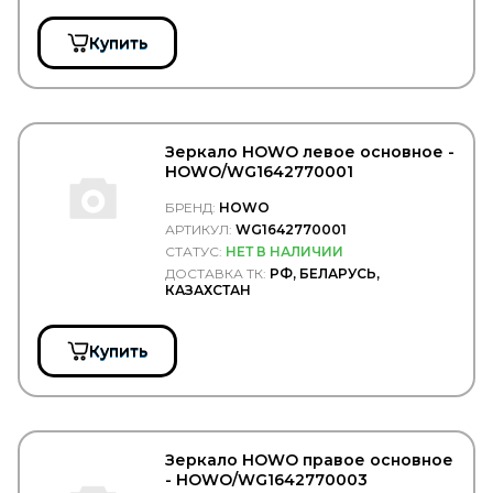
JURID
JYKI
Купить
K+F
KACMAZLAR
KAHVECI
KALE
KALMAR
Зеркало HOWO левое основное -
KAMAZ
HOWO/WG1642770001
KAMOKA
KARCHER
БРЕНД:
HOWO
KASHIYAMA
АРТИКУЛ:
WG1642770001
KAWE
СТАТУС:
НЕТ В НАЛИЧИИ
KERRY
ДОСТАВКА ТК:
РФ, БЕЛАРУСЬ,
KESLA
КАЗАХСТАН
KIA
KING
KKK
Купить
KLOKKERHOLM
KM Auto Technik
KN
KNECHT
KNORR BREMSE
Зеркало HOWO правое основное
KOMATSU
- HOWO/WG1642770003