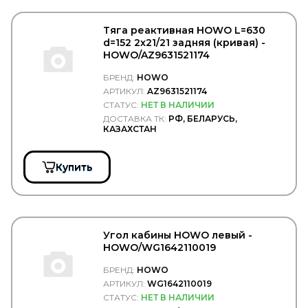
MIBA
MICHELIN
MINTEX
Тяга реактивная HOWO L=630
d=152 2x21/21 задняя (кривая) -
MITSUBISHI
HOWO/AZ9631521174
MOBIL
Mobiletron
БРЕНД:
HOWO
MOBIS
АРТИКУЛ:
AZ9631521174
MONARK
СТАТУС:
НЕТ В НАЛИЧИИ
MONARK DIESEL
ДОСТАВКА ТК:
РФ, БЕЛАРУСЬ,
MONROE
КАЗАХСТАН
MOOG
MOTODOR
Motorherz
Купить
MOTUL
MTA
MTX
MUFFLEX
MULTIPART
Угол кабины HOWO левый -
MULTITRUCK
HOWO/WG1642110019
NAKAYAMA
NARVA
БРЕНД:
HOWO
NE
АРТИКУЛ:
WG1642110019
NEOLUX
СТАТУС:
НЕТ В НАЛИЧИИ
NESTE