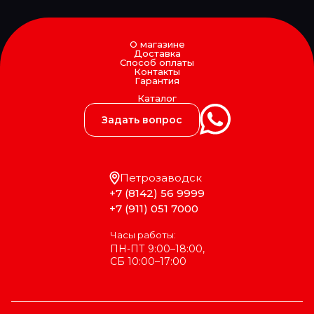
OLSA
ONYARBI
OPEL
OPTIBELT
О магазине
Доставка
OPTIMAL
Способ оплаты
ORIS
Контакты
Гарантия
ORLANDI
OSRAM
Каталог
Ot-Sa
Задать вопрос
PAI
PAJAKULMA
PALFINGER
PARKER
PARLOK
Петрозаводск
Parts-Mall
+7 (8142) 56 9999
PartStock
+7 (911) 051 7000
PATRON
PAYEN
Часы работы:
PE
ПН-ПТ 9:00–18:00,
Penta
СБ 10:00–17:00
PERKINS
PERREXI
PEUGEOT/CITROEN
PHILIPS