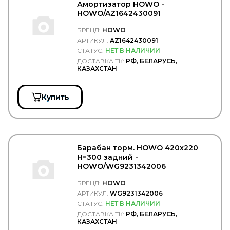
HYUNDAI/KIA
Амортизатор HOWO -
HYVA
HOWO/AZ1642430091
ICER
БРЕНД:
HOWO
IDEMITSU
IKA
АРТИКУЛ:
AZ1642430091
ILME
СТАТУС:
НЕТ В НАЛИЧИИ
IMIOLA
ДОСТАВКА ТК:
РФ, БЕЛАРУСЬ,
КАЗАХСТАН
INA
INTER
INTERNATIONAL
Купить
ISKRA
ISUZU
JAGUAR
JAPANPARTS
JCB
Барабан торм. HOWO 420х220
JIKIU
H=300 задний -
JMC
HOWO/WG9231342006
JOHN DEERE
JONIX
БРЕНД:
HOWO
JOST
АРТИКУЛ:
WG9231342006
JP GROUP
СТАТУС:
НЕТ В НАЛИЧИИ
JT
ДОСТАВКА ТК:
РФ, БЕЛАРУСЬ,
JTC
КАЗАХСТАН
JURATEC