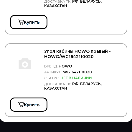
ДОСТАВКА ТК:
РФ, БЕЛАРУСЬ,
NEVPA
КАЗАХСТАН
NEWSTAR
NF
NGK
Купить
NIBK
NIPPARTS
NISSAN
NISSENS
NISSHINBO
Угол кабины HOWO правый -
NK
HOWO/WG1642110020
NORD GLASS
NordYada
БРЕНД:
HOWO
NORPLAST
АРТИКУЛ:
WG1642110020
NOVLINE
СТАТУС:
НЕТ В НАЛИЧИИ
NRF
ДОСТАВКА ТК:
РФ, БЕЛАРУСЬ,
NSP
КАЗАХСТАН
NTN
NTP
Купить
NURAL
OE GERMANY
OFA
OIL Right
OLDI