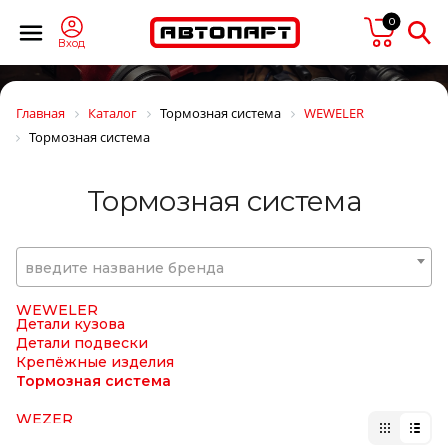
VMPAUTO
0
VOLKSWAGEN
VPM
Вход
VTR
WABCO
WACH-MOT
Главная
Каталог
Тормозная система
WEWELER
WAHLER
Тормозная система
WAI
WalberG
WALKER
Тормозная система
WarranT
WAS
WD40
WEBASTO
введите название бренда
WELTE
WESEM
WEWELER
Детали кузова
Детали подвески
Крепёжные изделия
Тормозная система
WEZER
WICHMANN