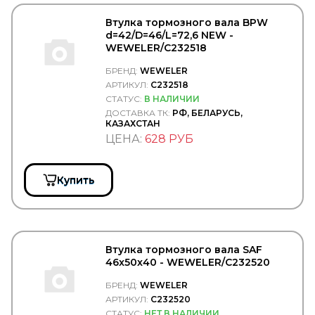
WIELTON
WILHELM SASS
Втулка тормозного вала BPW
WILSON
d=42/D=46/L=72,6 NEW -
WINBO
WEWELER/C232518
Winkler
БРЕНД:
WEWELER
WINNARD
АРТИКУЛ:
C232518
WISTRA
WIX
СТАТУС:
В НАЛИЧИИ
WOLF
ДОСТАВКА ТК:
РФ, БЕЛАРУСЬ,
КАЗАХСТАН
WOSM
ЦЕНА:
628 РУБ
WOSMANN
WURTH
WWI
WYNNS
Купить
XXL
XYG
YETSAN
YOKOHAMA
YUMAK
Втулка тормозного вала SAF
YURTSAN
46x50x40 - WEWELER/C232520
ZEKKERT
БРЕНД:
WEWELER
ZERO
ZETEX
АРТИКУЛ:
C232520
Zevs
СТАТУС:
НЕТ В НАЛИЧИИ