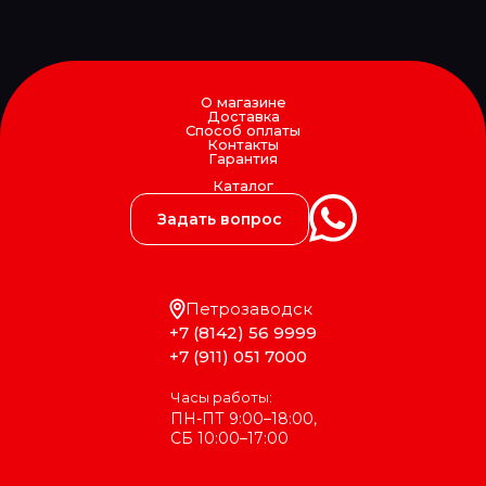
Детали КПП
Детали кузова
Детали подвески
Детали редуктора
Детали электрики
О магазине
Доставка
Крепёжные изделия
Способ оплаты
Подшипники
Контакты
Гарантия
Прокладки, сальники
Тормозная система
Каталог
Фильтра масляные
Задать вопрос
КДП
КМК БОР
КОНТАКТ
КрАЗ
Петрозаводск
Ленполимер
+7 (8142) 56 9999
ЛУКОЙЛ
+7 (911) 051 7000
МАЗ
МЗСА
Часы работы:
ПААЗ
ПН-ПТ 9:00–18:00,
Полиуретан
СБ 10:00–17:00
Прамотроник
РТИС