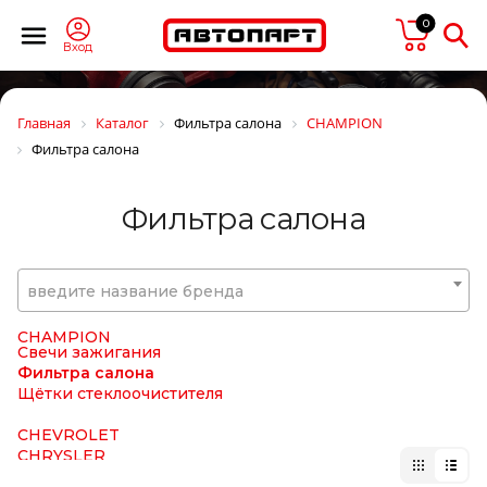
CARDONE
0
CAREX
CARGEN
Вход
CARGO
CARGO FLOOR
CARTFUL
Главная
Каталог
Фильтра салона
CHAMPION
CASE
Фильтра салона
CASTELLO
CASTROL
CATERPILLAR
Фильтра салона
CDC
CEI
CF S.r.l.
CFT
введите название бренда
CGA
CGR
CHAMPION
Свечи зажигания
Фильтра салона
Щётки стеклоочистителя
CHEVROLET
CHRYSLER
CINPAL