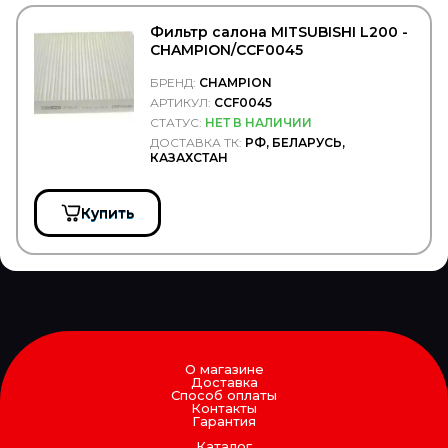
CIPEC
CNC
Фильтр салона MITSUBISHI L200 -
COBAT-TITAN-ARCTIC
CHAMPION/CCF0045
Cobra Tuning
БРЕНД:
CHAMPION
COJALI
COLAERT
АРТИКУЛ:
CCF0045
COMBO
СТАТУС:
НЕТ В НАЛИЧИИ
COMMA
ДОСТАВКА ТК:
РФ, БЕЛАРУСЬ,
КАЗАХСТАН
Concord
Connect
CONTINENTAL
Купить
CONTITECH
Convitex
COPAR
CORIV
CORTECO
COSIBO
COSPEL
COVIND
CRAFT
О магазине
Доставка
CTR
Способ оплаты
CUMMINS
Контакты
Гарантия
CUYMAR
DAEWOO
Каталог