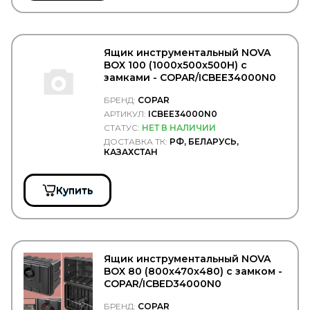
GIGANT
Gigawatt
GISLAVED
GiTi
Ящик инструментальный NOVA
BOX 100 (1000x500x500H) с
GKN
замками - COPAR/ICBEE34000N0
Gleid
GLOBELT
БРЕНД:
COPAR
GLYCO
АРТИКУЛ:
ICBEE34000N0
GMAK
СТАТУС:
НЕТ В НАЛИЧИИ
GMB
ДОСТАВКА ТК:
РФ, БЕЛАРУСЬ,
GOETZE
КАЗАХСТАН
GOODWILL
GOODYEAR/SPRINGRIDE
GORDON
Купить
GOROAD
GPgroup
GRAF
GRAMMER
GRASS
Ящик инструментальный NOVA
GREAT WALL
BOX 80 (800x470x480) с замком -
GSP
COPAR/ICBED34000N0
GT-Radial
HAFT
БРЕНД:
COPAR