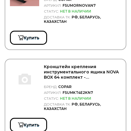
EUROEX
АРТИКУЛ:
FSUMORNOVAN7
EUROFLEX
СТАТУС:
НЕТ В НАЛИЧИИ
EUROLITES
ДОСТАВКА ТК:
РФ, БЕЛАРУСЬ,
EUROPART
КАЗАХСТАН
Exedy
EXIDE
EXIT
Купить
EXOVO
F-CORE
FA1
FAD
FAE
Кронштейн крепления
FAG
инструментального ящика NOVA
FAIR
BOX 64 комплект -
FAST
COPAR/FSUMKT4E2KN7
БРЕНД:
COPAR
FAW
FEBEST
АРТИКУЛ:
FSUMKT4E2KN7
FEBI
СТАТУС:
НЕТ В НАЛИЧИИ
Federal Mogul
ДОСТАВКА ТК:
РФ, БЕЛАРУСЬ,
КАЗАХСТАН
FENNO
Fenox
FERODO
Купить
FERSA