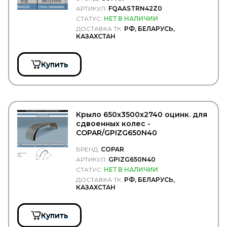
FRANZ SAUERMANN
АРТИКУЛ:
FQAASTRN42Z0
FRAS-LE
СТАТУС:
НЕТ В НАЛИЧИИ
FRECCIA
ДОСТАВКА ТК:
РФ, БЕЛАРУСЬ,
FREENCO
КАЗАХСТАН
FREIGHTLINER
FREMAX
FRENKIT
Купить
FRENOTRUCK
FRIGAIR
FRISTOM
FSS
FTE
Крыло 650x3500x2740 оцинк. для
GABRIEL
сдвоенных колес -
GARNET
COPAR/GPIZG650N40
GARRET
GATES
БРЕНД:
COPAR
GAZ
АРТИКУЛ:
GPIZG650N40
GBrake
СТАТУС:
НЕТ В НАЛИЧИИ
GENERAL MOTORS
ДОСТАВКА ТК:
РФ, БЕЛАРУСЬ,
КАЗАХСТАН
GENERAL RICAMBI
GENIRPARTS
GEPAR
Купить
GEREP
GF