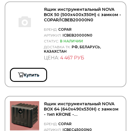
CRAFT
CTR
Ящик инструментальный NOVA
CUMMINS
BOX 50 (500x400x350H) с замком -
CUYMAR
COPAR/ICBEB20000N0
DAEWOO
БРЕНД:
COPAR
DAF
АРТИКУЛ:
ICBEB20000N0
DAHL
DAKEN
СТАТУС:
В НАЛИЧИИ
DANA
ДОСТАВКА ТК:
РФ, БЕЛАРУСЬ,
КАЗАХСТАН
Darwin Plus
ЦЕНА:
4 467 РУБ
DAYCO
DAYTON
DEFA
DELCO REMY
Купить
DELPHI
DELTA
Delta Autotechnik
DENSO
DEPO
Ящик инструментальный NOVA
DETROIT DIESEL
BOX 64 (640x490x530H) с замком
DEUTZ
- тип KRONE -
Diamond
COPAR/ICBEC45000N0
БРЕНД:
COPAR
DID
АРТИКУЛ:
ICBEC45000N0
DIFA