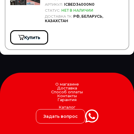
HALDEX
АРТИКУЛ:
ICBED34000N0
HAMMER
СТАТУС:
НЕТ В НАЛИЧИИ
HanDok
ДОСТАВКА ТК:
РФ, БЕЛАРУСЬ,
HANKOOK
КАЗАХСТАН
HANLIN
Hans Pries
HAPPY HOME
Купить
HARTUNG
HAWK
HBN
HC-CARGO
HD Parts
HELLA/BEHR
HENDRICKSON
HENGST
О магазине
HEPU
Доставка
Способ оплаты
HERTH+BUSS HEAVYPART
Контакты
HESTAL
Гарантия
HESTERBERG
Каталог
HI-LOADER
Hiab
Задать вопрос
HIFI Filter
Hiflo
HINO