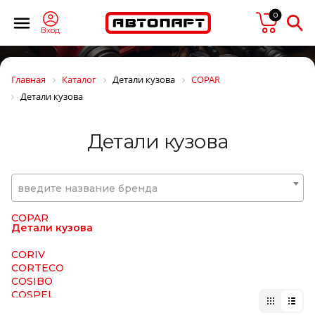
CHEVROLET
0
CHRYSLER
CINPAL
Вход
CIPEC
CNC
COBAT-TITAN-ARCTIC
Главная
Каталог
Детали кузова
COPAR
Cobra Tuning
Детали кузова
COJALI
COLAERT
COMBO
Детали кузова
COMMA
Concord
Connect
CONTINENTAL
введите название бренда
CONTITECH
Convitex
COPAR
Детали кузова
CORIV
CORTECO
COSIBO
COSPEL
COVIND