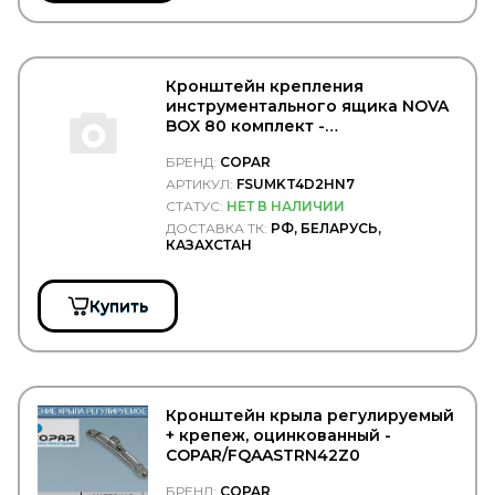
FG WILSON
FIAT
Filter A.G.
Filter AG
Кронштейн крепления
Filtrec
инструментального ящика NOVA
Filtromex
BOX 80 комплект -
FILTRON
COPAR/FSUMKT4D2HN7
FIORM
БРЕНД:
COPAR
FIRAD
АРТИКУЛ:
FSUMKT4D2HN7
FIRESTONE
СТАТУС:
НЕТ В НАЛИЧИИ
FIXAR
ДОСТАВКА ТК:
РФ, БЕЛАРУСЬ,
FLEETGUARD
КАЗАХСТАН
FLEXLINE
FOMAR ROULUNDS
FORCEKRAFT
Купить
FORCH
FORD
FORMPART
FORMPARTS
FORSAGE
Кронштейн крыла регулируемый
Forward
+ крепеж, оцинкованный -
FOTON
COPAR/FQAASTRN42Z0
FP-DIESEL
FRAM
БРЕНД:
COPAR