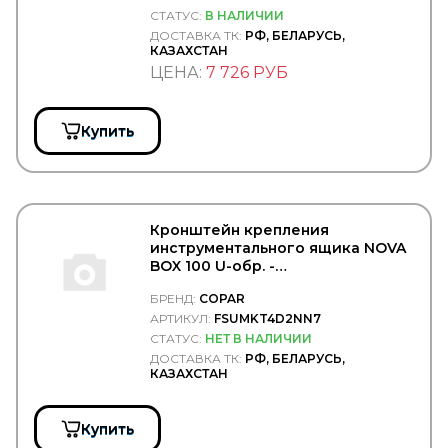
DIMEX
СТАТУС:
В НАЛИЧИИ
DINEX
ДОСТАВКА ТК:
РФ, БЕЛАРУСЬ,
КАЗАХСТАН
DIRECT PARTS
ЦЕНА:
7 726 РУБ
DITAS
DOKA
DOLZ
DOMAR
Купить
DOMINANT
DON (TMD Friction Group)
DONALDSON
DONGFENG
DONGIL
Кронштейн крепления
Doosan
инструментального ящика NOVA
DOTA
BOX 100 U-обр. -
DPH
COPAR/FSUMKT4D2NN7
БРЕНД:
COPAR
DPIA
АРТИКУЛ:
FSUMKT4D2NN7
DT Spare Parts
DTP (Diesel Truck Parts)
СТАТУС:
НЕТ В НАЛИЧИИ
DUNLOP
ДОСТАВКА ТК:
РФ, БЕЛАРУСЬ,
КАЗАХСТАН
Durbloc
DUROLINE
EATON
Купить
EBERSPACHER