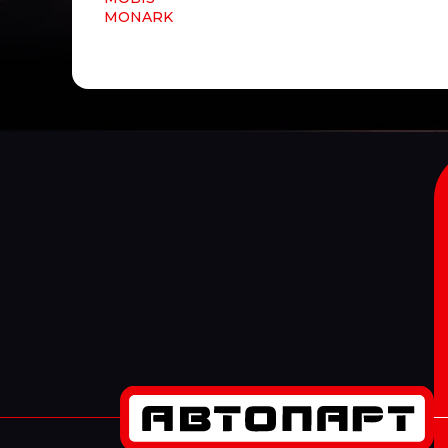
MONARK
MONARK DIESEL
MONROE
MOOG
MOTODOR
Motorherz
MOTUL
MTA
MTX
MUFFLEX
MULTIPART
MULTITRUCK
NAKAYAMA
NARVA
NE
NEOLUX
NESTE
NEVPA
NEWSTAR
NF
NGK
NIBK
NIPPARTS