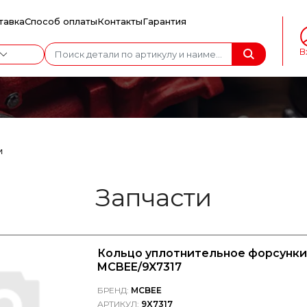
тавка
Способ оплаты
Контакты
Гарантия
В
и
Запчасти
Кольцо уплотнительное форсунки 
MCBEE/9X7317
БРЕНД:
MCBEE
АРТИКУЛ:
9X7317