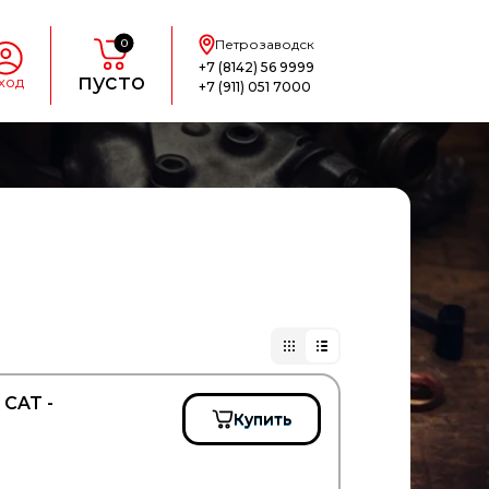
0
Петрозаводск
+7 (8142) 56 9999
пусто
ход
+7 (911) 051 7000
CAT -
Купить