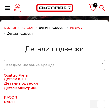
PIERBURG
0
PILENGA
PILKINGTON
Вход
PIRELLI
Plus Line
POLCAR
Главная
Каталог
Детали подвески
RENAULT
POMMIER
Детали подвески
PORSCHE
POWERMAX
PRESSOL
Детали подвески
PRESTOLITE
PRESTOLITE ELECTRIC
PRIME-RIDE
ProVia (brand Wabco)
введите название бренда
PULLMAN
Quattro Freni
Quattro Freni
Детали КПП
Детали подвески
Детали электрики
RACOR
RAPIT
RAUFOSS