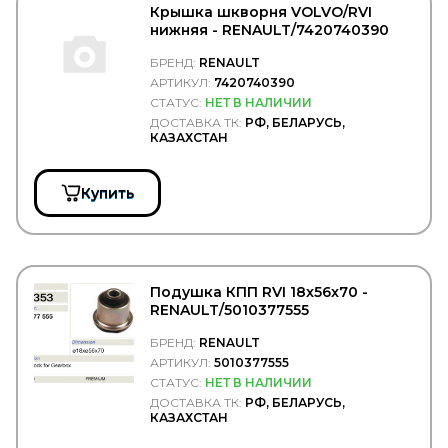
Крышка шкворня VOLVO/RVI
SAMPA
нижняя - RENAULT/7420740390
SAND
SANZ
БРЕНД:
RENAULT
Sasic
АРТИКУЛ:
7420740390
SAT
СТАТУС:
НЕТ В НАЛИЧИИ
Sauer
ДОСТАВКА ТК:
РФ, БЕЛАРУСЬ,
SCANIA
КАЗАХСТАН
SCHMITZ
SCHNEIDER
SCHOMAECKER
Купить
SCHUTZ
SCHWITZER
SDLG
Se-M
SEINTEX
Подушка КПП RVI 18x56x70 -
SENSOR
RENAULT/5010377555
SEPAR
SERTPLAS
БРЕНД:
RENAULT
SEVEN DIESEL
АРТИКУЛ:
5010377555
SF Filter
СТАТУС:
НЕТ В НАЛИЧИИ
Shaanxi
ДОСТАВКА ТК:
РФ, БЕЛАРУСЬ,
Shacman
КАЗАХСТАН
SHELL