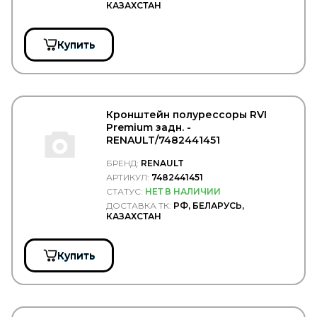
КАЗАХСТАН
REPLICA
RINGFEDER
Купить
RIVAL
ROADHOUSE
Rock Force
ROKINGER
ROLF
ROLLING
Кронштейн полурессоры RVI
RoS&B
Premium задн. -
ROSTAR
RENAULT/7482441451
ROTA
БРЕНД:
RENAULT
RTS
АРТИКУЛ:
7482441451
Rubbolite
СТАТУС:
НЕТ В НАЛИЧИИ
RUBENA
RUNWAY
ДОСТАВКА ТК:
РФ, БЕЛАРУСЬ,
КАЗАХСТАН
RUVILLE
S&C MOTORI
S&K
Купить
S&K GMBH
SACHS
SAF
SAKURA
SAMKO