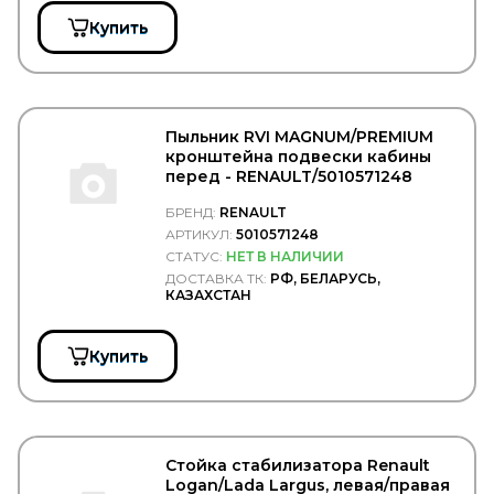
SIDEM
SIEGEL Automotive
Купить
SIGNEDA
SIM
SIMPECO
SINTEC
SIRIT
Пыльник RVI MAGNUM/PREMIUM
SISU
кронштейна подвески кабины
SK
перед - RENAULT/5010571248
SKF
SM
БРЕНД:
RENAULT
SMB
АРТИКУЛ:
5010571248
SNR
СТАТУС:
НЕТ В НАЛИЧИИ
Solers
ДОСТАВКА ТК:
РФ, БЕЛАРУСЬ,
КАЗАХСТАН
SONDER
SORL
SPAL
Купить
SPICER
SPIDAN
SRP
SsangYong
STABILUS
STARKMEISTER
Стойка стабилизатора Renault
Logan/Lada Largus, левая/правая
STARTEC