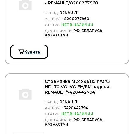
- RENAULT/8200277960
STARTVOLT
STEINHOFF
БРЕНД:
RENAULT
STELS
АРТИКУЛ:
8200277960
SUBARU
СТАТУС:
НЕТ В НАЛИЧИИ
SUER
ДОСТАВКА ТК:
РФ, БЕЛАРУСЬ,
SUNFAB
КАЗАХСТАН
SUNRISE
SUPROTEC
SUZUKI
Купить
SV
SVM
SWAG
SWF
TABOC
Стремянка М24х91/115 h=375
TangDe
HD=70 VOLVO FH/FM задняя -
TATRA
RENAULT/7420442794
TD
TE PARTS
БРЕНД:
RENAULT
TEBOIL
АРТИКУЛ:
7420442794
Technische Trumpf (НПО Химсинтез)
СТАТУС:
НЕТ В НАЛИЧИИ
TECHNO BRAKE
ДОСТАВКА ТК:
РФ, БЕЛАРУСЬ,
TEMPLIN
КАЗАХСТАН
TERMAL