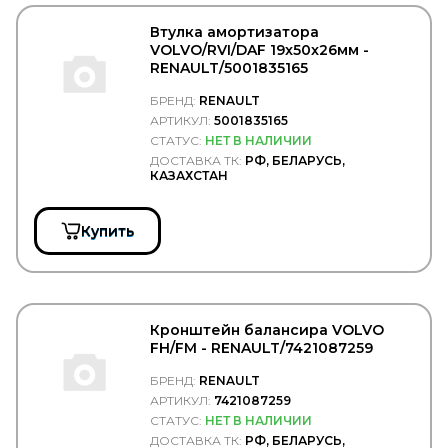
Raybestos
Real S.p.a.
Втулка амортизатора
REIKANEN
VOLVO/RVI/DAF 19x50x26мм -
REINZ
RENAULT/5001835165
REMSA
БРЕНД:
RENAULT
REN PAR
АРТИКУЛ:
5001835165
REN-PAR
Детали кузова
СТАТУС:
НЕТ В НАЛИЧИИ
Детали подвески
ДОСТАВКА ТК:
РФ, БЕЛАРУСЬ,
Детали электрики
КАЗАХСТАН
Крепёжные изделия
Купить
RENAULT
Амортизаторы
Детали двигателя
Детали КПП
Детали кузова
Детали подвески
Кронштейн балансира VOLVO
Оптика
FH/FM - RENAULT/7421087259
Система охлаждения
Сцепление
БРЕНД:
RENAULT
Топливно-воздушная система
АРТИКУЛ:
7421087259
Тормозная система
СТАТУС:
НЕТ В НАЛИЧИИ
Электрика
ДОСТАВКА ТК:
РФ, БЕЛАРУСЬ,