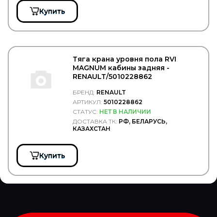
TERMOTEC
TESLA TEHNICS
Купить
Tetu
TEXTAR
THULE
TIGAR
TIMKEN
Тяга крана уровня пола RVI
TIPTOPOL
MAGNUM кабины задняя -
TITAN
RENAULT/5010228862
TITANX
TMT
БРЕНД:
RENAULT
TOPCOVER
АРТИКУЛ:
5010228862
TORK
СТАТУС:
НЕТ В НАЛИЧИИ
TOTAL
ДОСТАВКА ТК:
РФ, БЕЛАРУСЬ,
TOYO
КАЗАХСТАН
TOYOTA
TRAILERLINE
Купить
TRIALLI
TRP
TRUCK CHAIN
Truck Dabster
Truck Elektrik
Trucker
TruckExpert