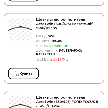
VAG (AUDI, VW, SKODA)
VAICO
VALEO
VARTA
VBG
Щетка стеклоочистителя
VDO
AeroTwin (600/475) Passat/Golf -
VERIGA
SWF/119305
VERNET-CALORSTAT
БРЕНД:
SWF
VIBRACOUSTIC
АРТИКУЛ:
119305
VICTOR REINZ
VIGNAL
СТАТУС:
В НАЛИЧИИ
VIKA
ДОСТАВКА ТК:
РФ, БЕЛАРУСЬ,
КАЗАХСТАН
VILITAN
ЦЕНА:
3 351 РУБ
VINGURU
VMPAUTO
VOLKSWAGEN
VPM
Купить
VTR
WABCO
WACH-MOT
WAHLER
WAI
Щетка стеклоочистителя
WalberG
AeroTwin (650/425) FORD FOCUS II
WALKER
- SWF/119394