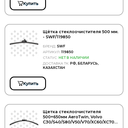
Купить
XYG
YETSAN
YOKOHAMA
YUMAK
YURTSAN
Щётка стеклоочистителя 500 мм.
ZEKKERT
- SWF/119850
ZERO
ZETEX
БРЕНД:
SWF
Zevs
АРТИКУЛ:
119850
ZF
СТАТУС:
НЕТ В НАЛИЧИИ
ZIC
ДОСТАВКА ТК:
РФ, БЕЛАРУСЬ,
ZIGLER
КАЗАХСТАН
ZIMMERMANN
АвтоБаки
АвтоБРОНЯ
Купить
Автодело
Автодеталь
Автореал
АВТОТОРГ
АДВЕРС (Планар, Теплостар, Бинар, Спутник)
Щетка стеклоочистителя
Белавтокомплект
500+650мм AeroTwin, Volvo
ГАЗ
С30/S40/S80/V50/V70/XC60/XC70 -
ГАЗПРОМ НЕФТЬ
SWF/119414