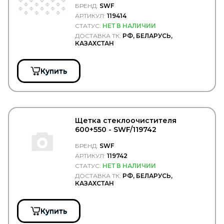
Дело Техники
БРЕНД:
SWF
ЗАО "Обнинскоргсинтез"
АРТИКУЛ:
119414
КАМА
СТАТУС:
НЕТ В НАЛИЧИИ
КАМАЗ
ДОСТАВКА ТК:
РФ, БЕЛАРУСЬ,
КДП
КАЗАХСТАН
КМК БОР
КОНТАКТ
КрАЗ
Купить
Ленполимер
ЛУКОЙЛ
МАЗ
МЗСА
ПААЗ
Щетка стеклоочистителя
Полиуретан
600+550 - SWF/119742
Прамотроник
РТИС
БРЕНД:
SWF
Русская Артель
АРТИКУЛ:
119742
ТЕХАВТОСВЕТ
СТАТУС:
НЕТ В НАЛИЧИИ
ТЕХНОФОРМ
ДОСТАВКА ТК:
РФ, БЕЛАРУСЬ,
ТНК
КАЗАХСТАН
ТОНАР
Тосол Синтез
Купить
Точка опоры
ТРАС