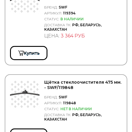
WarranT
БРЕНД:
SWF
WAS
АРТИКУЛ:
119394
WD40
WEBASTO
СТАТУС:
В НАЛИЧИИ
WELTE
ДОСТАВКА ТК:
РФ, БЕЛАРУСЬ,
КАЗАХСТАН
WESEM
ЦЕНА:
3 364 РУБ
WEWELER
WEZER
WICHMANN
WIELTON
Купить
WILHELM SASS
WILSON
WINBO
Winkler
WINNARD
Щётка стеклоочистителя 475 мм.
WISTRA
- SWF/119848
WIX
БРЕНД:
SWF
WOLF
WOSM
АРТИКУЛ:
119848
WOSMANN
СТАТУС:
НЕТ В НАЛИЧИИ
WURTH
ДОСТАВКА ТК:
РФ, БЕЛАРУСЬ,
КАЗАХСТАН
WWI
WYNNS
XXL