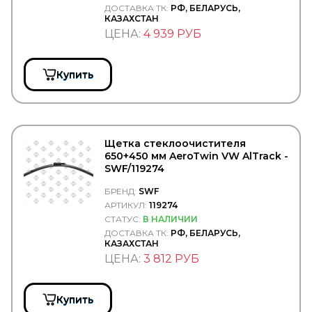
TRUCK CHAIN
ДОСТАВКА ТК:
РФ, БЕЛАРУСЬ,
КАЗАХСТАН
Truck Dabster
ЦЕНА:
4 939 РУБ
Truck Elektrik
Trucker
TruckExpert
TRUCKPLAST
Купить
TRUCKTEC
TRUCKTECHNIC
TRW/LUCAS
TRYGG
TSADIA
Щетка стеклоочистителя
TSN
650+450 мм AeroTwin VW AlTrack -
TSP
SWF/119274
TTT
БРЕНД:
SWF
TYC
АРТИКУЛ:
119274
TYG
TZERLI
СТАТУС:
В НАЛИЧИИ
UC
ДОСТАВКА ТК:
РФ, БЕЛАРУСЬ,
КАЗАХСТАН
UFI
ЦЕНА:
3 812 РУБ
UK RATIO
UNIBRAKE
UNITED MOTORS
VADEN
Купить