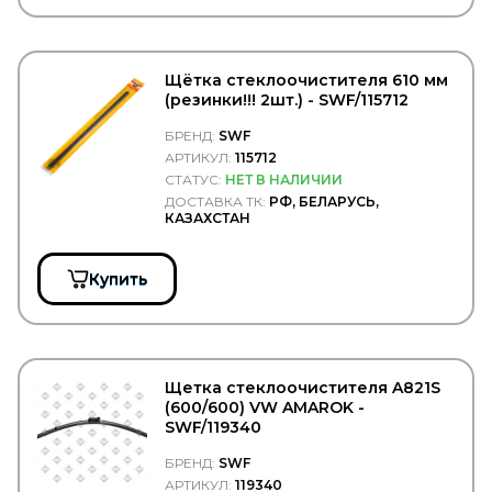
ТРИО
ТСП
УКД
Формула Cвета
Щётка стеклоочистителя 610 мм
ЧМЗАП
(резинки!!! 2шт.) - SWF/115712
Чусовский металлургическийй завод
БРЕНД:
SWF
ЯМЗ
АРТИКУЛ:
115712
СТАТУС:
НЕТ В НАЛИЧИИ
ДОСТАВКА ТК:
РФ, БЕЛАРУСЬ,
КАЗАХСТАН
Купить
Щетка стеклоочистителя A821S
(600/600) VW AMAROK -
SWF/119340
БРЕНД:
SWF
АРТИКУЛ:
119340