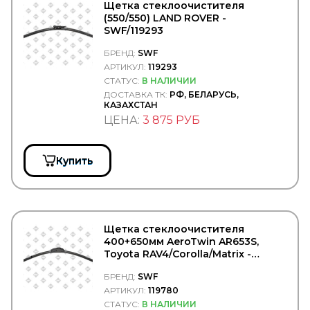
TEBOIL
Щетка стеклоочистителя
Technische Trumpf (НПО Химсинтез)
(550/550) LAND ROVER -
TECHNO BRAKE
SWF/119293
TEMPLIN
БРЕНД:
SWF
TERMAL
АРТИКУЛ:
119293
TERMOTEC
TESLA TEHNICS
СТАТУС:
В НАЛИЧИИ
Tetu
ДОСТАВКА ТК:
РФ, БЕЛАРУСЬ,
КАЗАХСТАН
TEXTAR
ЦЕНА:
3 875 РУБ
THULE
TIGAR
TIMKEN
TIPTOPOL
Купить
TITAN
TITANX
TMT
TOPCOVER
TORK
Щетка стеклоочистителя
TOTAL
400+650мм AeroTwin AR653S,
TOYO
Toyota RAV4/Corolla/Matrix -
TOYOTA
SWF/119780
БРЕНД:
SWF
TRAILERLINE
АРТИКУЛ:
119780
TRIALLI
TRP
СТАТУС:
В НАЛИЧИИ