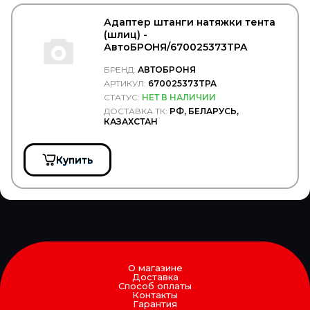
RINGFEDER
RIVAL
Адаптер штанги натяжки тента
ROADHOUSE
(шлиц) -
Rock Force
АвтоБРОНЯ/670025373TPA
ROKINGER
БРЕНД:
АВТОБРОНЯ
ROLF
АРТИКУЛ:
670025373TPA
ROLLING
RoS&B
СТАТУС:
НЕТ В НАЛИЧИИ
ROSTAR
ДОСТАВКА ТК:
РФ, БЕЛАРУСЬ,
КАЗАХСТАН
ROTA
RTS
Rubbolite
Купить
RUBENA
RUNWAY
RUVILLE
S&C MOTORI
S&K
S&K GMBH
SACHS
SAF
О магазине
SAKURA
Доставка
SAMKO
Способ оплаты
SAMPA
Контакты
Гарантия
SAND