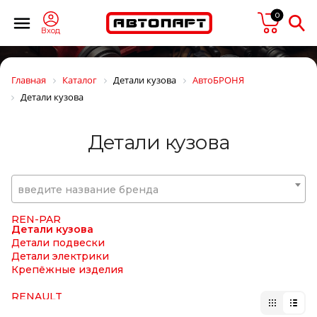
PRESTOLITE
0
PRESTOLITE ELECTRIC
PRIME-RIDE
Вход
ProVia (brand Wabco)
PULLMAN
Quattro Freni
Главная
Каталог
Детали кузова
АвтоБРОНЯ
Quattro Freni
Детали кузова
RACOR
RAPIT
RAUFOSS
Детали кузова
Raybestos
Real S.p.a.
REIKANEN
REINZ
введите название бренда
REMSA
REN PAR
REN-PAR
Детали кузова
Детали подвески
Детали электрики
Крепёжные изделия
RENAULT
REPLICA