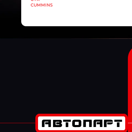
CUMMINS
CUYMAR
DAEWOO
DAF
DAHL
DAKEN
DANA
Darwin Plus
DAYCO
DAYTON
DEFA
DELCO REMY
DELPHI
DELTA
Delta Autotechnik
DENSO
DEPO
DETROIT DIESEL
DEUTZ
Diamond
DID
DIFA
DIMEX