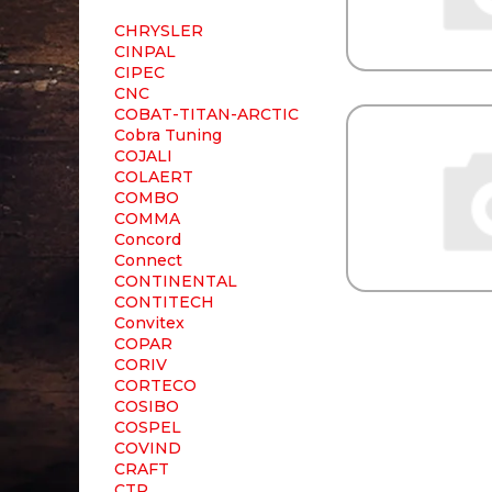
CHRYSLER
CINPAL
CIPEC
CNC
COBAT-TITAN-ARCTIC
Cobra Tuning
COJALI
COLAERT
COMBO
COMMA
Concord
Connect
CONTINENTAL
CONTITECH
Convitex
COPAR
CORIV
CORTECO
COSIBO
COSPEL
COVIND
CRAFT
CTR