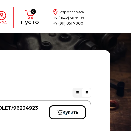
0
Петрозаводск
+7 (8142) 56 9999
пусто
ход
+7 (911) 051 7000
ROLET/96234923
Купить