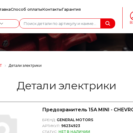
тавка
Способ оплаты
Контакты
Гарантия
В
T
Детали электрики
Детали электрики
Предохранитель 15А MINI - CHEV
БРЕНД:
GENERAL MOTORS
АРТИКУЛ:
96234923
СТАТУС:
НЕТ В НАЛИЧИИ