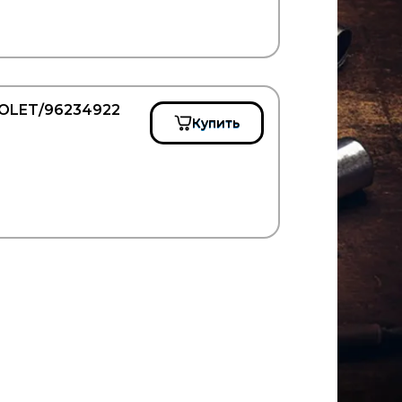
ROLET/96234922
Купить