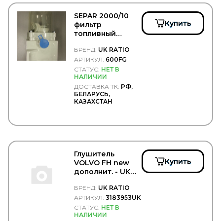
Фильтра воздушные
SEPAR 2000/10
UNIBRAKE
Купить
фильтр
UNITED MOTORS
топливный
VADEN
сепаратор без
БРЕНД:
UK RATIO
VAG (AUDI, VW, SKODA)
подогрева - UK
RATIO/600FG
АРТИКУЛ:
600FG
VAICO
VALEO
СТАТУС:
НЕТ В
НАЛИЧИИ
VARTA
ДОСТАВКА ТК:
РФ,
VBG
БЕЛАРУСЬ,
VDO
КАЗАХСТАН
VERIGA
VERNET-CALORSTAT
VIBRACOUSTIC
VICTOR REINZ
VIGNAL
Глушитель
VIKA
Купить
VOLVO FH new
VILITAN
дополнит. - UK
VINGURU
RATIO/3183953UK
VMPAUTO
БРЕНД:
UK RATIO
VOLKSWAGEN
АРТИКУЛ:
3183953UK
VPM
СТАТУС:
НЕТ В
VTR
НАЛИЧИИ
WABCO