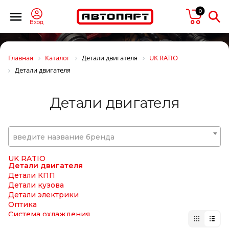
Trucker
0
TruckExpert
TRUCKPLAST
Вход
TRUCKTEC
TRUCKTECHNIC
TRW/LUCAS
Главная
Каталог
Детали двигателя
UK RATIO
TRYGG
Детали двигателя
TSADIA
TSN
TSP
Детали двигателя
TTT
TYC
TYG
TZERLI
введите название бренда
UC
UFI
UK RATIO
Детали двигателя
Детали КПП
Детали кузова
Детали электрики
Оптика
Система охлаждения
Тормозная система