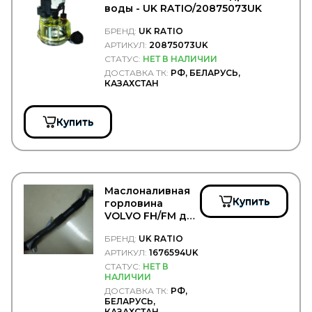
WOSM
воды - UK RATIO/20875073UK
WOSMANN
WURTH
БРЕНД:
UK RATIO
WWI
АРТИКУЛ:
20875073UK
WYNNS
СТАТУС:
НЕТ В НАЛИЧИИ
XXL
ДОСТАВКА ТК:
РФ, БЕЛАРУСЬ,
XYG
КАЗАХСТАН
YETSAN
YOKOHAMA
Купить
YUMAK
YURTSAN
ZEKKERT
ZERO
ZETEX
Zevs
Маслоналивная
Купить
ZF
горловина
ZIC
VOLVO FH/FM дв.
D12A/C - UK
ZIGLER
БРЕНД:
UK RATIO
RATIO/1676594UK
ZIMMERMANN
АРТИКУЛ:
1676594UK
АвтоБаки
СТАТУС:
НЕТ В
АвтоБРОНЯ
НАЛИЧИИ
Автодело
ДОСТАВКА ТК:
РФ,
Автодеталь
БЕЛАРУСЬ,
Автореал
КАЗАХСТАН