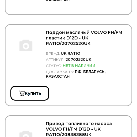
АВТОТОРГ
АДВЕРС (Планар, Теплостар, Бинар, Спутник)
Белавтокомплект
ГАЗ
ГАЗПРОМ НЕФТЬ
Поддон масляный VOLVO FH/FM
Дело Техники
пластик D12D - UK
ЗАО "Обнинскоргсинтез"
RATIO/20702520UK
КАМА
КАМАЗ
БРЕНД:
UK RATIO
Детали двигателя
АРТИКУЛ:
20702520UK
Детали КПП
СТАТУС:
НЕТ В НАЛИЧИИ
Детали кузова
ДОСТАВКА ТК:
РФ, БЕЛАРУСЬ,
Детали подвески
КАЗАХСТАН
Детали редуктора
Детали электрики
Крепёжные изделия
Купить
Подшипники
Прокладки, сальники
Тормозная система
Фильтра масляные
Привод топливного насоса
КДП
VOLVO FH/FM D12D - UK
КМК БОР
RATIO/20838388UK
КОНТАКТ