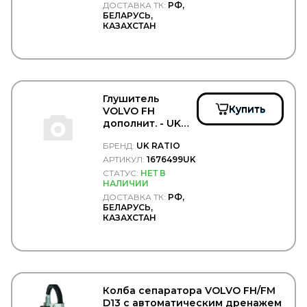
ДОСТАВКА ТК:
РФ,
WACH-MOT
БЕЛАРУСЬ,
WAHLER
КАЗАХСТАН
WAI
WalberG
WALKER
WarranT
WAS
Глушитель
WD40
Купить
VOLVO FH
WEBASTO
дополнит. - UK
WELTE
RATIO/1676499UK
WESEM
БРЕНД:
UK RATIO
WEWELER
АРТИКУЛ:
1676499UK
WEZER
СТАТУС:
НЕТ В
WICHMANN
НАЛИЧИИ
WIELTON
ДОСТАВКА ТК:
РФ,
WILHELM SASS
БЕЛАРУСЬ,
КАЗАХСТАН
WILSON
WINBO
Winkler
WINNARD
WISTRA
WIX
Колба сепаратора VOLVO FH/FM
WOLF
D13 с автоматическим дренажем