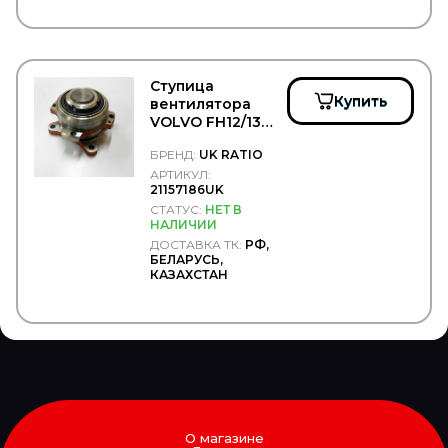
ЯМЗ
Ступица
Купить
вентилятора
VOLVO FH12/13
FM9/12 - UK
БРЕНД:
UK RATIO
RATIO/21157186UK
АРТИКУЛ:
21157186UK
СТАТУС:
НЕТ В
НАЛИЧИИ
ДОСТАВКА ТК:
РФ,
БЕЛАРУСЬ,
КАЗАХСТАН
О магазине