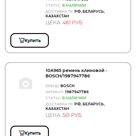
Enterprise
СТАТУС:
В НАЛИЧИИ
Epistar
ДОСТАВКА ТК:
РФ, БЕЛАРУСЬ,
EPSILON
КАЗАХСТАН
ERA
ЦЕНА:
481 РУБ
ERGON
ERICH JAEGER
ERMAX
Купить
ERREVI
ESCO
ETP
EUROEX
EUROFLEX
10A965 ремень клиновой -
EUROLITES
BOSCH/1987947786
EUROPART
Exedy
БРЕНД:
BOSCH
EXIDE
АРТИКУЛ:
1987947786
EXIT
СТАТУС:
В НАЛИЧИИ
EXOVO
ДОСТАВКА ТК:
РФ, БЕЛАРУСЬ,
F-CORE
КАЗАХСТАН
FA1
ЦЕНА:
561 РУБ
FAD
FAE
FAG
Купить
FAIR