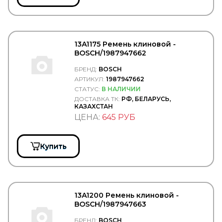
FAST
FAW
FEBEST
FEBI
13A1175 Ремень клиновой -
Federal Mogul
BOSCH/1987947662
FENNO
Fenox
БРЕНД:
BOSCH
FERODO
АРТИКУЛ:
1987947662
FERSA
СТАТУС:
В НАЛИЧИИ
FG WILSON
ДОСТАВКА ТК:
РФ, БЕЛАРУСЬ,
FIAT
КАЗАХСТАН
Filter A.G.
ЦЕНА:
645 РУБ
Filter AG
Filtrec
Filtromex
Купить
FILTRON
FIORM
FIRAD
FIRESTONE
FIXAR
13A1200 Ремень клиновой -
FLEETGUARD
BOSCH/1987947663
FLEXLINE
FOMAR ROULUNDS
БРЕНД:
BOSCH