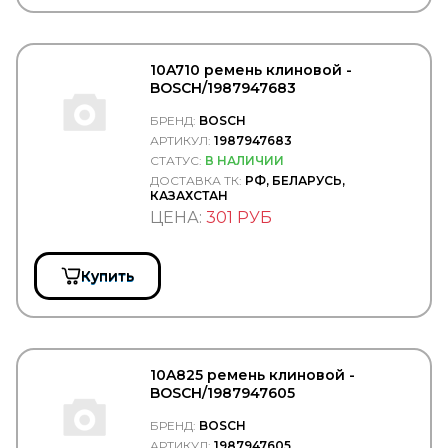
DOTA
DPH
DPIA
DT Spare Parts
10A710 ремень клиновой -
DTP (Diesel Truck Parts)
BOSCH/1987947683
DUNLOP
Durbloc
БРЕНД:
BOSCH
DUROLINE
АРТИКУЛ:
1987947683
EATON
СТАТУС:
В НАЛИЧИИ
EBERSPACHER
ДОСТАВКА ТК:
РФ, БЕЛАРУСЬ,
EBS
КАЗАХСТАН
EDCON
ЦЕНА:
301 РУБ
EDS
EDSCHA/SESAM
EGE FREN
Купить
Ege Rot
EGEROT
EGR
EKOFIL
ELEMENT
10A825 ремень клиновой -
ELF
BOSCH/1987947605
ELRING
EMEK
БРЕНД:
BOSCH
ENEOS
АРТИКУЛ:
1987947605