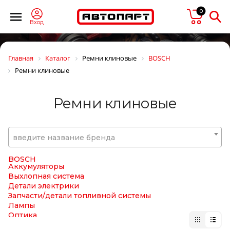
BF Goodrich
0
BGS
BIG FILTER
Вход
BIGOAL
BILSTEIN
BINOTTO
Главная
Каталог
Ремни клиновые
BOSCH
BIPRO
Ремни клиновые
BKF
BLACKTECH
BMW
Ремни клиновые
BOBCAT
BODYPARTS
BOGE
BORG HICO
введите название бренда
BORG WARNER
BOSAL
BOSCH
Аккумуляторы
Выхлопная система
Детали электрики
Запчасти/детали топливной системы
Лампы
Оптика
Подшипники