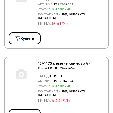
FORCEKRAFT
АРТИКУЛ:
1987947663
FORCH
СТАТУС:
В НАЛИЧИИ
FORD
ДОСТАВКА ТК:
РФ, БЕЛАРУСЬ,
FORMPART
КАЗАХСТАН
FORMPARTS
ЦЕНА:
666 РУБ
FORSAGE
Forward
FOTON
Купить
FP-DIESEL
FRAM
FRANZ SAUERMANN
FRAS-LE
FRECCIA
13A1475 ремень клиновой -
FREENCO
BOSCH/1987947624
FREIGHTLINER
FREMAX
БРЕНД:
BOSCH
FRENKIT
АРТИКУЛ:
1987947624
FRENOTRUCK
СТАТУС:
В НАЛИЧИИ
FRIGAIR
ДОСТАВКА ТК:
РФ, БЕЛАРУСЬ,
FRISTOM
КАЗАХСТАН
FSS
ЦЕНА:
900 РУБ
FTE
GABRIEL
GARNET