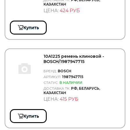
КАЗАХСТАН
CASE
CASTELLO
ЦЕНА:
424 РУБ
CASTROL
CATERPILLAR
CDC
Купить
CEI
CF S.r.l.
CFT
CGA
CGR
10A1225 ремень клиновой -
CHAMPION
BOSCH/1987947715
CHEVROLET
CHRYSLER
БРЕНД:
BOSCH
CINPAL
АРТИКУЛ:
1987947715
CIPEC
СТАТУС:
В НАЛИЧИИ
CNC
ДОСТАВКА ТК:
РФ, БЕЛАРУСЬ,
COBAT-TITAN-ARCTIC
КАЗАХСТАН
Cobra Tuning
ЦЕНА:
415 РУБ
COJALI
COLAERT
COMBO
Купить
COMMA
Concord