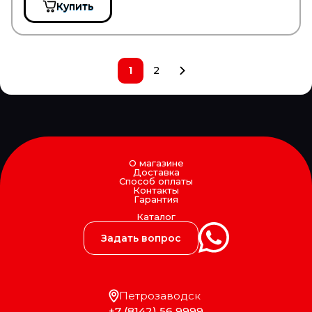
Купить
GARRET
GATES
GAZ
GBrake
GENERAL MOTORS
1
2
GENERAL RICAMBI
GENIRPARTS
GEPAR
GEREP
GF
GIGANT
Gigawatt
О магазине
GISLAVED
Доставка
Способ оплаты
GiTi
Контакты
GKN
Гарантия
Gleid
Каталог
GLOBELT
GLYCO
Задать вопрос
GMAK
GMB
GOETZE
GOODWILL
Петрозаводск
GOODYEAR/SPRINGRIDE
+7 (8142) 56 9999