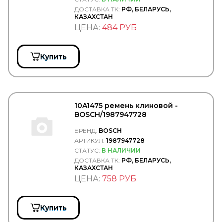
DELPHI
ДОСТАВКА ТК:
РФ, БЕЛАРУСЬ,
DELTA
КАЗАХСТАН
Delta Autotechnik
ЦЕНА:
484 РУБ
DENSO
DEPO
DETROIT DIESEL
Купить
DEUTZ
Diamond
DID
DIFA
DIMEX
10A1475 ремень клиновой -
DINEX
BOSCH/1987947728
DIRECT PARTS
DITAS
БРЕНД:
BOSCH
DOKA
АРТИКУЛ:
1987947728
DOLZ
СТАТУС:
В НАЛИЧИИ
DOMAR
ДОСТАВКА ТК:
РФ, БЕЛАРУСЬ,
DOMINANT
КАЗАХСТАН
DON (TMD Friction Group)
ЦЕНА:
758 РУБ
DONALDSON
DONGFENG
DONGIL
Купить
Doosan