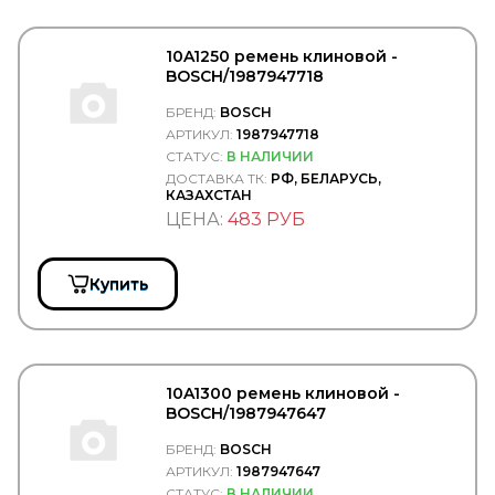
Connect
CONTINENTAL
CONTITECH
10A1250 ремень клиновой -
Convitex
BOSCH/1987947718
COPAR
CORIV
БРЕНД:
BOSCH
CORTECO
АРТИКУЛ:
1987947718
COSIBO
СТАТУС:
В НАЛИЧИИ
COSPEL
ДОСТАВКА ТК:
РФ, БЕЛАРУСЬ,
COVIND
КАЗАХСТАН
CRAFT
ЦЕНА:
483 РУБ
CTR
CUMMINS
CUYMAR
Купить
DAEWOO
DAF
DAHL
DAKEN
DANA
10A1300 ремень клиновой -
Darwin Plus
BOSCH/1987947647
DAYCO
DAYTON
БРЕНД:
BOSCH
DEFA
АРТИКУЛ:
1987947647
DELCO REMY
СТАТУС:
В НАЛИЧИИ