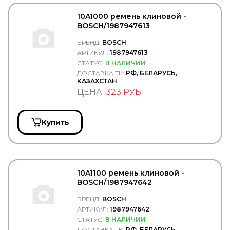
Ремни клиновые
Ремни поликлиновые
10A1000 ремень клиновой -
Рулевое управление
BOSCH/1987947613
Свечи зажигания
БРЕНД:
BOSCH
Смазки
Щётки стеклоочистителя
АРТИКУЛ:
1987947613
СТАТУС:
В НАЛИЧИИ
BPW
ДОСТАВКА ТК:
РФ, БЕЛАРУСЬ,
КАЗАХСТАН
BREMBO
ЦЕНА:
323 РУБ
BREMI
BREMSKERL
BRIAB
Brisk
Купить
BRITAX
BSG
CAFFARO
CALIX
CAMOZZI
10A1100 ремень клиновой -
CARDONE
BOSCH/1987947642
CAREX
CARGEN
БРЕНД:
BOSCH
CARGO
АРТИКУЛ:
1987947642
CARGO FLOOR
СТАТУС:
В НАЛИЧИИ
CARTFUL
ДОСТАВКА ТК:
РФ, БЕЛАРУСЬ,